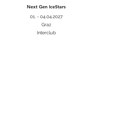
Next Gen IceStars
01. - 04.04.2027
Graz
Interclub
ARGE ALP
xx.xx.xxxx
xxx
xxx